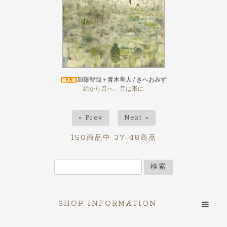
加藤智哉＋青木隼人 / きへおみず
絵から音へ、音は形に
« Prev
Next »
150
37-48
商品中
商品
検索
SHOP INFORMATION