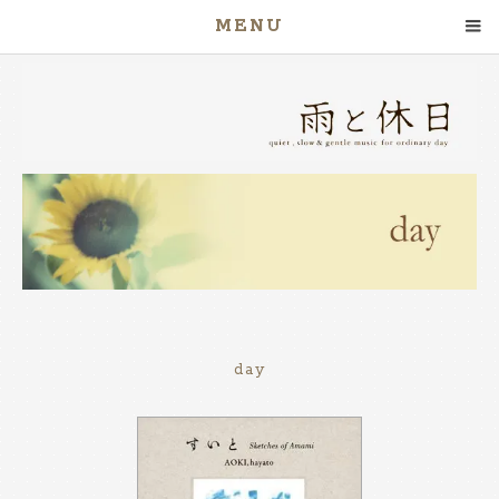
MENU
day