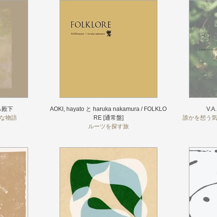
むら殿下
AOKI, hayato と haruka nakamura / FOLKLO
V.A.
な物語
RE [通常盤]
誰かを想う
ルーツを探す旅