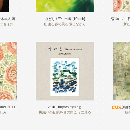
木隼人 著
みどり / 三つの春 [10inch]
森ゆに / １日
ッセイ集
山渡る春の風を感じながら
新
09-2011
AOKI, hayato / すいと
加藤
しみ
機織りの伝統を音の向こうに見る
絵