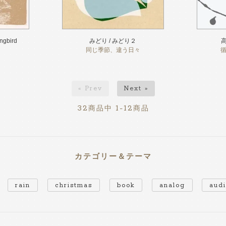
ngbird
みどり / みどり２
高
同じ季節、違う日々
« Prev
Next »
32
1-12
商品中
商品
カテゴリー＆テーマ
rain
christmas
book
analog
aud