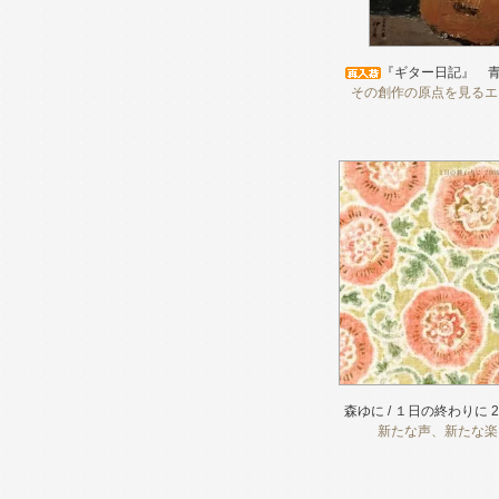
『ギター日記』 青
その創作の原点を見るエ
森ゆに / １日の終わりに 20
新たな声、新たな楽