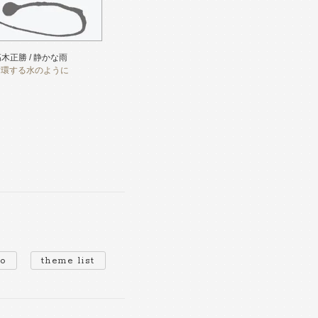
木正勝 / 静かな雨
循環する水のように
io
theme list