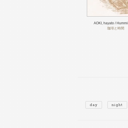
AOKI, hayato / Hummi
珈琲と時間
day
night