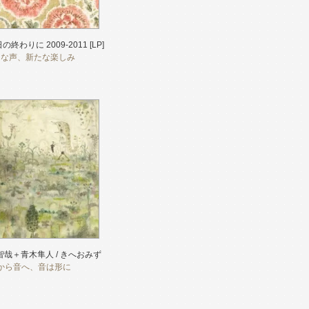
の終わりに 2009-2011 [LP]
たな声、新たな楽しみ
智哉＋青木隼人 / きへおみず
から音へ、音は形に