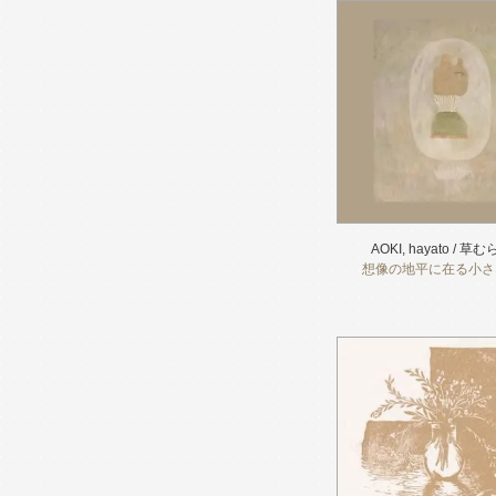
AOKI, hayato / 草
想像の地平に在る小さ