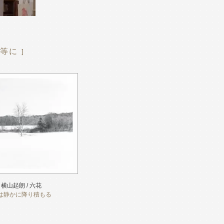
等に ]
横山起朗 / 六花
は静かに降り積もる