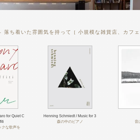
 - 落ち着いた雰囲気を持って [ 小規模な雑貨店、カフェ
ro for Quiet C
Henning Schmiedt / Music for 3
iti
森の中のピアノ
音
ックな歌声を