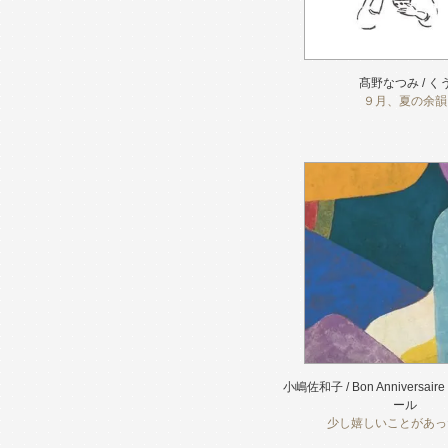
髙野なつみ / く
９月、夏の余韻
小嶋佐和子 / Bon Anniversai
ール
少し嬉しいことがあっ