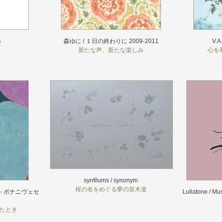
う
森ゆに / １日の終わりに 2009-2011
V.A
新たな声、新たな楽しみ
心を
synfilums / synonym
桜の名をめぐる夢の並木道
re - ボナニヴェセ
Lullatone / Mu
たとき