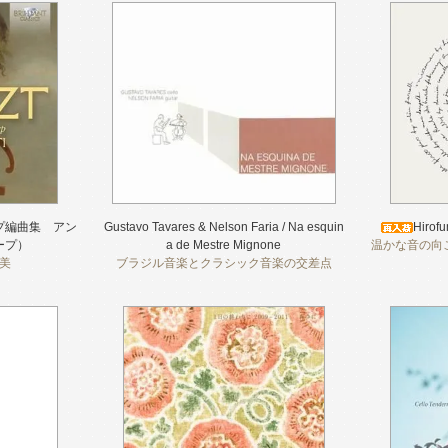
プ編曲集 アン
Gustavo Tavares & Nelson Faria / Na esquin
Hirofu
ープ）
a de Mestre Mignone
温かな音の向
美
ブラジル音楽とクラシック音楽の交差点