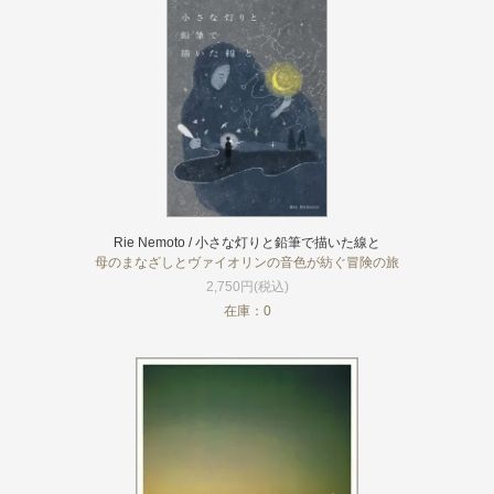
Rie Nemoto / 小さな灯りと鉛筆で描いた線と
母のまなざしとヴァイオリンの音色が紡ぐ冒険の旅
2,750円(税込)
在庫：0