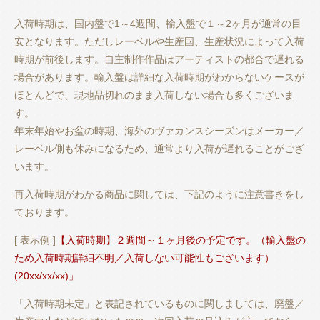
入荷時期は、国内盤で1～4週間、輸入盤で１～2ヶ月が通常の目
安となります。ただしレーベルや生産国、生産状況によって入荷
時期が前後します。自主制作作品はアーティストの都合で遅れる
場合があります。輸入盤は詳細な入荷時期がわからないケースが
ほとんどで、現地品切れのまま入荷しない場合も多くございま
す。
年末年始やお盆の時期、海外のヴァカンスシーズンはメーカー／
レーベル側も休みになるため、通常より入荷が遅れることがござ
います。
再入荷時期がわかる商品に関しては、下記のように注意書きをし
ております。
[ 表示例 ]
【入荷時期】２週間～１ヶ月後の予定です。（輸入盤の
ため入荷時期詳細不明／入荷しない可能性もございます）
(20xx/xx/xx)」
「入荷時期未定」と表記されているものに関しましては、廃盤／