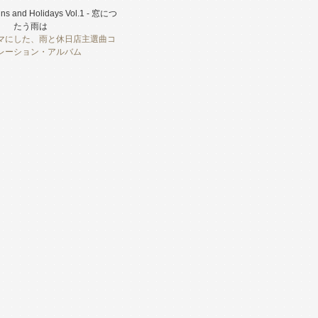
ains and Holidays Vol.1 - 窓につ
たう雨は
マにした、雨と休日店主選曲コ
レーション・アルバム