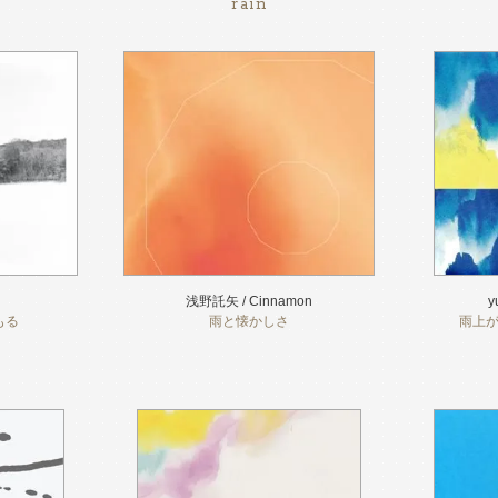
rain
浅野託矢 / Cinnamon
y
もる
雨と懐かしさ
雨上