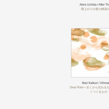
Akira Uchida / After T
雨上がりの夜の静寂
Mari Kalkun / Vihm
Dear Rain―古くから伝わ
くつくるもの