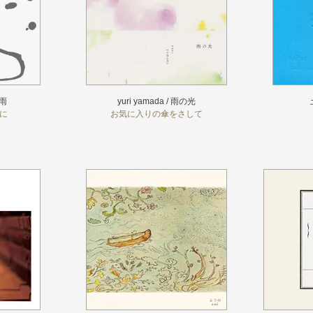
な雨
yuri yamada / 雨の光
に
お気に入りの傘をさして