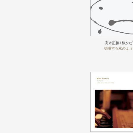
高木正勝 / 静か
循環する水のよう