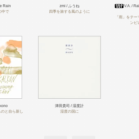
he Rain
zmi / ふうね
V.A. / R
の中で
四季を旅する風のように
「雨」をテー
ンピ
akono
津田貴司 / 湿度計
るものと自ら新し
湿度の国に