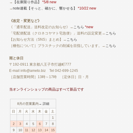
→
【在庫限り作品】
*5/8 new
→
note連載【そっと、確かに、響かせる】
*10/22 new
《改定・変更など》
《「通常配送」送料改定のお知らせ》→
こちら
*new
「宅配便配送（クロネコヤマト宅急便）」送料の設定変更→
こちら
【お知らせ方法（SNS）まとめ】→
こちら
［梱包について］プラスチックの削減を目指しています。→
こちら
雨と休日
〒192-0911 東京都八王子市打越町777
E-mail info@ameto.biz Tel 042-699-1245
［店舗営業時間］13時～17時 ［定休日］日・月
当オンラインショップの商品はすべて新品です
8月の営業案内
→ 詳細
日
月
火
水
木
金
土
1
2
3
4
5
6
7
8
9
10
11
12
13
14
15