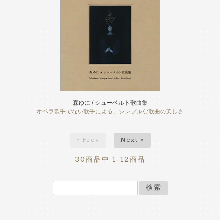
森ゆに / シューベルト歌曲集
オペラ歌手でない歌手による、シンプルな歌曲の美しさ
« Prev
Next »
30
1-12
商品中
商品
検索