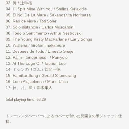
03. 翼 / 辻幹雄
04. I'll Split Mine With You / Stelios Kyriakidis
05. El Noi De La Mare / Sakanoshita Norimasa
06. Raó de viure / Toti Soler
07. Solo distancia / Carlos Moscardini
08. Todo o Sentimento / Arthur Nestrovski
09. The Young Kirsty MacFarlane / Early Songs
10. Wisteria / hirofumi nakamura
11. Después de Todo / Ernesto Snajer
12. Palm - tenderness - / Paniyolo
13. At The Edge Of / Taehun Lee
14. ミシンのリズム / 菅間一徳
15. Familiar Song / Gerald Situmorang
16. Luna Alajuelense / Mario Ulloa
17. 日、月、星 / 青木隼人
total playing time: 68:29
トレーシングペーパーによるカバーが付いた見開きの紙ジャケット仕
様。