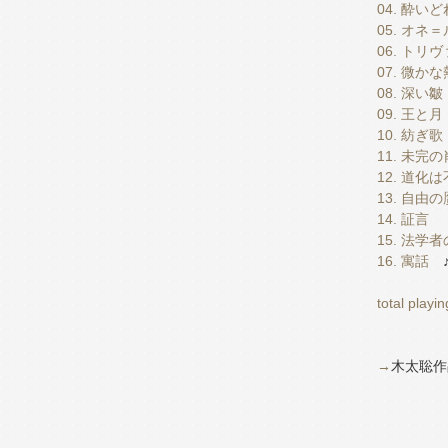
04. 酔い
05. オ
06. トリ
07. 微かな
08. 深い皺
09. 王と月
10. 紡ぎ歌
11. 未完
12. 道化
13. 自由
14. 証言
15. 法学
16. 寓話
total playi
→
木太聡作