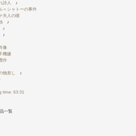
どれ詩人
♪
ネ＝ル＝シャトーの事件
ヴァ夫人の瞳
熱
♪
♪
♪
の肖像
は不機嫌
の贋作
者の物差し
♪
♪
ng time: 63:31
品一覧