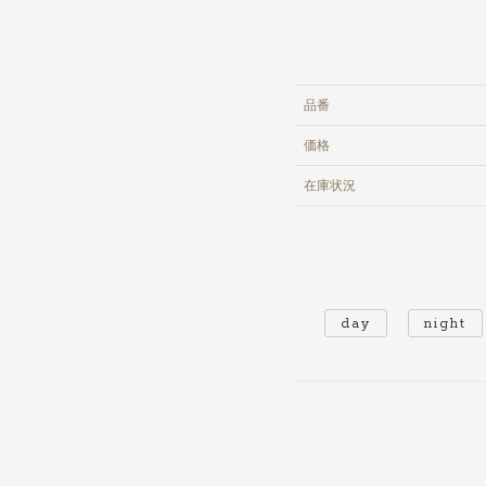
品番
価格
在庫
状況
day
night