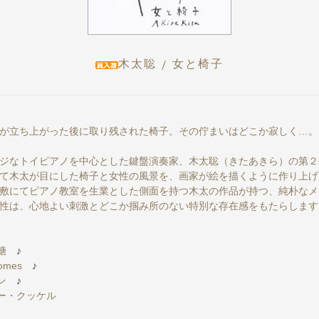
木太聡 / 女と椅子
が立ち上がった後に取り残された椅子。その佇まいはどこか寂しく…。
ジなトイピアノを中心とした鍵盤演奏家、木太聡（きたあきら）の第２
て木太が目にした椅子と女性の風景を、画家が絵を描くように作り上げ
敷にてピアノ教室を生業とした側面を持つ木太の作品が持つ、純朴なメ
性は、心地よい刺激とどこか掴み所のない特別な存在感をもたらします
糖
♪
comes
♪
ン
♪
キー・クッケル