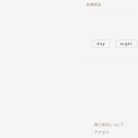
在庫
状況
day
night
雨と休日について
アクセス