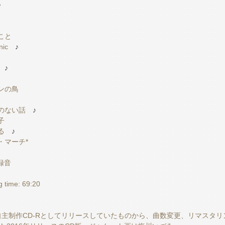
♪
ること
nic
♪
♪
ドンの鳥
りのない話
♪
子
る
♪
チ・マーチ*
再録音
ng time: 69:20
に自主制作CD-Rとしてリリースしていたものから、曲数変更、リマスタ