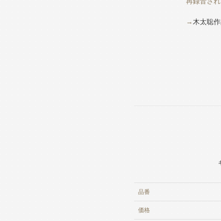
再録音され
→
木太聡作
品番
価格