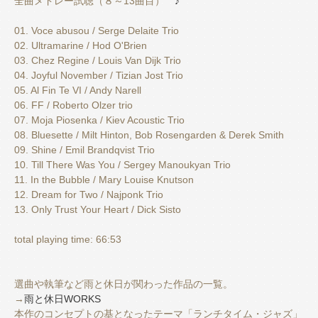
全曲メドレー試聴（８～13曲目）
♪
01. Voce abusou / Serge Delaite Trio
02. Ultramarine / Hod O'Brien
03. Chez Regine / Louis Van Dijk Trio
04. Joyful November / Tizian Jost Trio
05. Al Fin Te VI / Andy Narell
06. FF / Roberto Olzer trio
07. Moja Piosenka / Kiev Acoustic Trio
08. Bluesette / Milt Hinton, Bob Rosengarden & Derek Smith
09. Shine / Emil Brandqvist Trio
10. Till There Was You / Sergey Manoukyan Trio
11. In the Bubble / Mary Louise Knutson
12. Dream for Two / Najponk Trio
13. Only Trust Your Heart / Dick Sisto
total playing time: 66:53
選曲や執筆など雨と休日が関わった作品の一覧。
→
雨と休日WORKS
本作のコンセプトの基となったテーマ「ランチタイム・ジャズ」