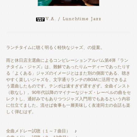
V.A. / Lunchtime Jazz
ランチタイムに聴く明るく軽快なジャズ、の提案。
雨と休日店主選曲によるコンピレーションアルバム第4弾『ラン
チタイム・ジャズ』は、難解であったりムーディーであったりす
る「よくある」ジャズのイメージとはまた別の側面である、聴き
やすく楽しいジャズを、文字通りランチのBGMに活用できるよ
う選曲したものです。テンポは速すぎず遅すぎず。全曲インスト
（歌なし）。90年代以降のマイナーなジャズ・レーベルの曲をセ
レクトし、通好みでもありつつジャズ入門用でもあるという内容
に仕立てました。流せば食事も一層美味しく友達同士の会話も楽
しく弾むはず。
全曲メドレー試聴（１～７曲目）
♪