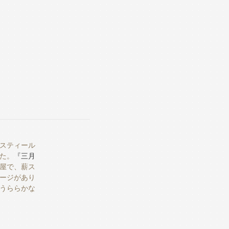
スティール
た。
『三月
屋で、薪ス
ージがあり
うららかな