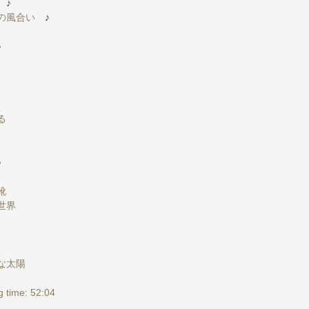
♪
雨の風合い
♪
♪
♪
る
♪
♪
靴
の世界
♪
白な太陽
ng time: 52:04