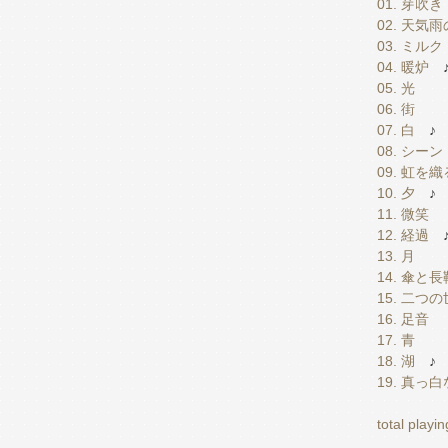
01. 芽吹き
02. 天気
03. ミルク
04. 暖炉
05. 光
06. 街
07. 白
08. シーン
09. 虹を織
10. 夕
11. 微笑
12. 経過
13. 月
14. 傘と長
15. 二つ
16. 足音
17. 青
18. 湖
19. 真っ
total playi