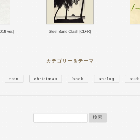
19 ver.]
Steel Band Clash [CD-R]
カテゴリー＆テーマ
rain
christmas
book
analog
aud
検索