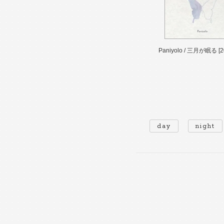
Paniyolo / 三月が眠る [20
day
night