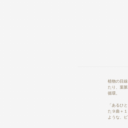
植物の目線
たり、葉脈
循環。
「あるひと
た９曲＋１
ような、ピア