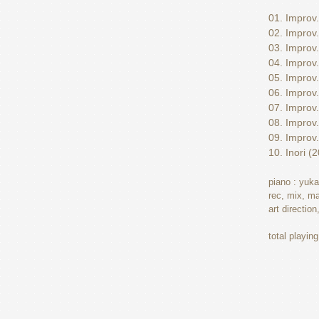
01. Improv
02. Improv.
03. Improv.
04. Improv
05. Improv.
06. Improv.
07. Improv
08. Improv
09. Improv
10. Inori (
piano : yuk
rec, mix, ma
art directio
total playin