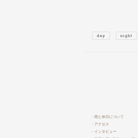
day
night
雨と休日について
アクセス
インタビュー