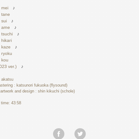
. mei
♪
 tane
 sui
♪
. ame
♪
 tsuchi
♪
 hikari
. kaze
♪
. ryoku
. kou
2023 ver.)
♪
a akatsu
stering : katsunori fukuoka (flysound)
n,artwork and design : shin kikuchi (schole)
g time: 43:58