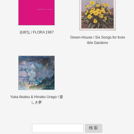
吉村弘 / FLORA 1987
Green-House / Six Songs for Invis
ible Gardens
Yuka Akatsu & Hinako Urago / 愛
しき夢
検索