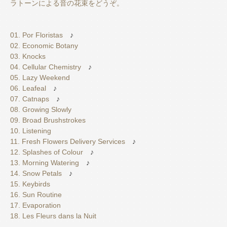
ラトーンによる音の花束をどうぞ。
01. Por Floristas
♪
02. Economic Botany
03. Knocks
04. Cellular Chemistry
♪
05. Lazy Weekend
06. Leafeal
♪
07. Catnaps
♪
08. Growing Slowly
09. Broad Brushstrokes
10. Listening
11. Fresh Flowers Delivery Services
♪
12. Splashes of Colour
♪
13. Morning Watering
♪
14. Snow Petals
♪
15. Keybirds
16. Sun Routine
17. Evaporation
18. Les Fleurs dans la Nuit