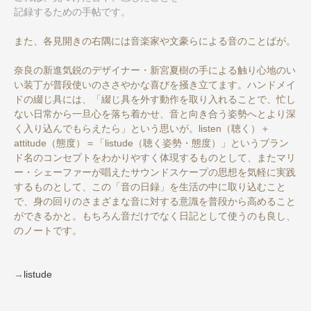
記録するための手帖です。
また、各見開きの右隅には音楽家や文豪らによる音のことばが。
奈良の新進気鋭のデザイナー・新宮夏樹の手による触り心地のい
い装丁が普段使いのささやかな喜びを掻き立てます。ハンドメイ
ドの綴じ具には、「綴じ具を外す動作を取り入れることで、忙し
ない日常から一旦心を落ち着かせ、音と向き合う姿勢へとより深
く入り込んでもらえたら」という思いが。listen（聴く）＋
attitude（態度）＝「listude（聴く姿勢・態度）」というブラン
ド名のコンセプトをわかりやすく体現するものとして、またマリ
ー・シェーファーが唱えたサウンドスケープの思想を気軽に実践
するものとして、この「音の日録」を生活の中に取り込むこと
で、身の回りのさまざまな音に対する意識を普段から高めること
ができるかと。もちろん音だけでなく日記として使うのも良し、
のノートです。
→
listude