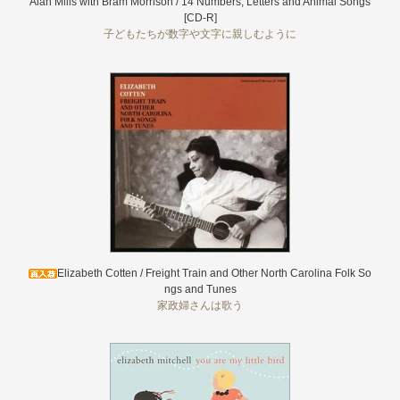
Alan Mills with Bram Morrison / 14 Numbers, Letters and Animal Songs
[CD-R]
子どもたちが数字や文字に親しむように
Elizabeth Cotten / Freight Train and Other North Carolina Folk So
ngs and Tunes
家政婦さんは歌う