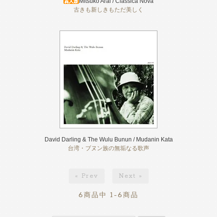
Mitsuko Arai / Classica Nova
古きも新しきもただ美しく
David Darling & The Wulu Bunun / Mudanin Kata
台湾・ブヌン族の無垢なる歌声
« Prev
Next »
6
1-6
商品中
商品