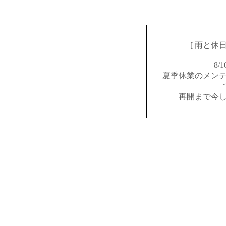
[ 雨と休
8/
夏季休業のメン
再開まで今