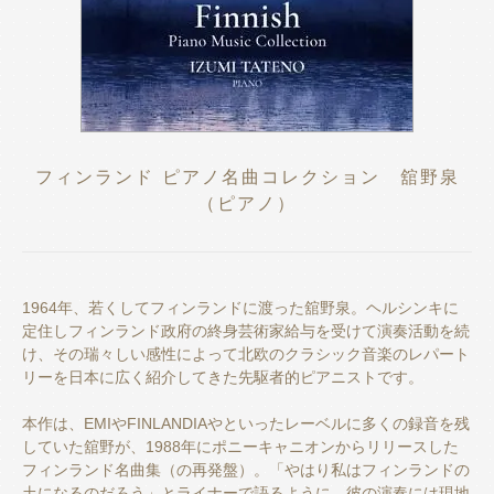
フィンランド ピアノ名曲コレクション 舘野泉
（ピアノ）
1964年、若くしてフィンランドに渡った舘野泉。ヘルシンキに
定住しフィンランド政府の終身芸術家給与を受けて演奏活動を続
け、その瑞々しい感性によって北欧のクラシック音楽のレパート
リーを日本に広く紹介してきた先駆者的ピアニストです。
本作は、EMIやFINLANDIAやといったレーベルに多くの録音を残
していた舘野が、1988年にポニーキャニオンからリリースした
フィンランド名曲集（の再発盤）。「やはり私はフィンランドの
土になるのだろう」とライナーで語るように、彼の演奏には現地