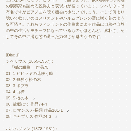
の演奏家も認める説得力と表現力が宿っています。シベリウスは
有名ですがピアノ曲を聴く機会は少ないでしょう。そして何より
聴いて欲しいのはメリカントやパルムグレンの野に咲く花のよう
な可憐さ。これらフィンランドの作曲家による作品は自然や自然
の中の生活がモチーフになっているものがほとんど。素朴さ、そ
してその中に潜む芯の通った力強さが魅力なのです。
[Disc 1]
シベリウス (1865-1957)：
「樹の組曲」 作品75
01. 1 ピヒラヤの花咲く時
02. 2 孤独な松の木
03. 3 ポプラ
04. 4 白樺
05. 5 樅の木
♪
06. 故郷にて 作品74-4
07. ロマンス ハ長調 作品101-1
♪
08. キャプリス 作品24-3
♪
パルムグレン (1878-1951)：