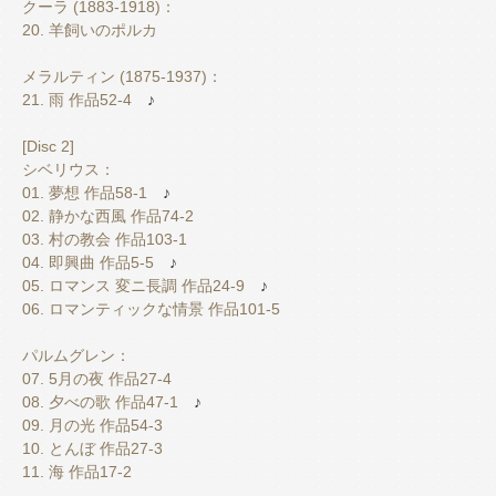
クーラ (1883-1918)：
20. 羊飼いのポルカ
メラルティン (1875-1937)：
21. 雨 作品52-4
♪
[Disc 2]
シベリウス：
01. 夢想 作品58-1
♪
02. 静かな西風 作品74-2
03. 村の教会 作品103-1
04. 即興曲 作品5-5
♪
05. ロマンス 変ニ長調 作品24-9
♪
06. ロマンティックな情景 作品101-5
パルムグレン：
07. 5月の夜 作品27-4
08. 夕べの歌 作品47-1
♪
09. 月の光 作品54-3
10. とんぼ 作品27-3
11. 海 作品17-2