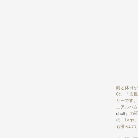
雨と休日が
6c。「次
リーです。
ニアルバム
shelf』
の
の「Leg
も滲み出て