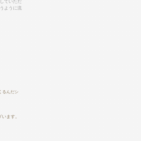
していただ
うように流
くるんだシ
ざいます。