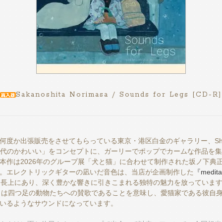
Sakanoshita Norimasa / Sounds for Legs [CD-R]
何度か出張販売をさせてもらっている東京・港区白金のギャラリー、Shiro
世代のかわいい」をコンセプトに、ガーリーでポップでカームな作品を
本作は2026年のグループ展「犬と猫」に合わせて制作された坂ノ下典
。エレクトリックギターの凪いだ音色は、当店が企画制作した
『meditat
延長上にあり、深く豊かな響きに引きこまれる独特の魅力を放っていま
s」は四つ足の動物たちへの賛歌であることを意味し、愛猫家である彼自
いるようなサウンドになっています。