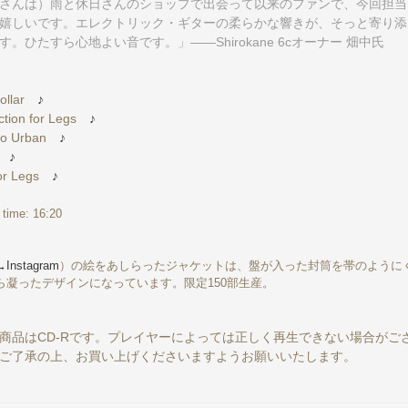
さんは）雨と休日さんのショップで出会って以来のファンで、今回担当
嬉しいです。エレクトリック・ギターの柔らかな響きが、そっと寄り添
。ひたすら心地よい音です。」――Shirokane 6cオーナー 畑中氏
ollar
♪
ction for Legs
♪
to Urban
♪
♪
or Legs
♪
g time: 16:20
→Instagram
）の絵をあしらったジャケットは、盤が入った封筒を帯のように
ら凝ったデザインになっています。限定150部生産。
商品はCD-Rです。プレイヤーによっては正しく再生できない場合がご
ご了承の上、お買い上げくださいますようお願いいたします。