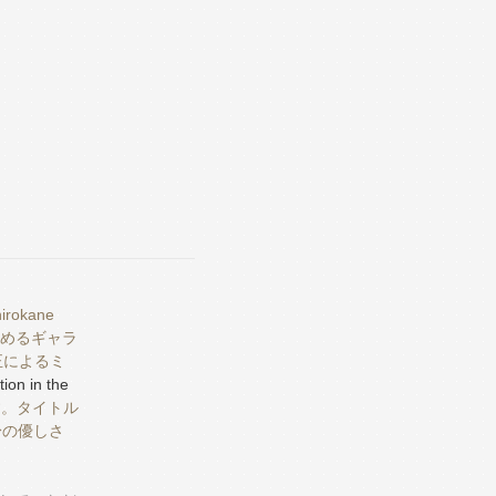
kane
集めるギャラ
正によるミ
ion in the
す。タイトル
身の優しさ