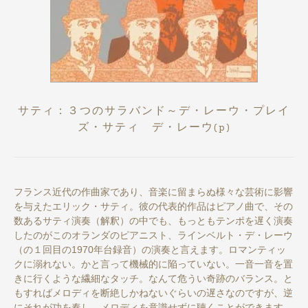
サティ：３つのサラバンド～デ・レーウ・プレイ
ズ・サティ デ・レーウ(p)
フランス近代の作曲家であり、音楽に留まらぬ様々な芸術に影響
を与えたエリック・サティ。彼の代表的作品はピアノ曲で、その
数あるサティ演奏（解釈）の中でも、もっともテンポを遅く演奏
したのがこのオランダのピアニスト、ラインベルト・デ・レーウ
（の１回目の1970年台録音）の演奏と言えます。ロマンティッ
クに溺れない。かと言って機械的に陥っていない。一音一音を置
きに行くような繊細なタッチ。なんて危うい奇跡のバランス。と
もすればメロディを断絶しかねないぐらいの遅さなのですが、逆
にそれが功を奏し、メロディを意識せずに聴くことができます。