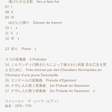
逃げださせる歌 Airs a faire fuir
07. I
08. II
09. III
ゆがんだ踊り Danses de travers
10. I
♪
11. II
♪
12. III
♪
13. 祈り Priere
♪
４つの前奏曲 4 Preludes
14. ノルマンディの騎士たちによって催された祝宴 若き乙女を賛
えるために Fete donnee par des Chevaliers Normandes en
l'Honneur d'une jeune Demoiselle
15. エジナールの前奏曲 Prelude d'Eginhard
16. ナザレ人の第１前奏曲 1er Prelude du Nazareen
17. ナザレ人の第２前奏曲 2er Prelude du Nazareen
♪
ラインベルト・デ・レーウ（ピアノ）
録音：1974～77年