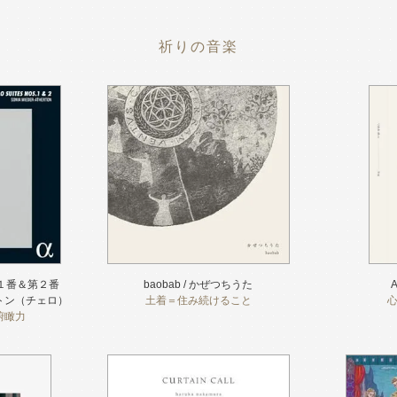
祈りの音楽
第１番＆第２番
baobab / かぜつちうた
A
トン（チェロ）
土着＝住み続けること
俯瞰力