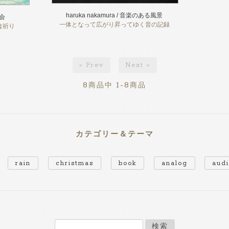
haruka nakamura / 音楽のある風景
教会
一体となって広がり昇ってゆく音の記録
は祈り
« Prev
Next »
8
1-8
商品中
商品
カテゴリー＆テーマ
rain
christmas
book
analog
aud
検索