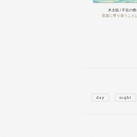
木太聡 / 不在の
音楽に寄り添うこと
day
night