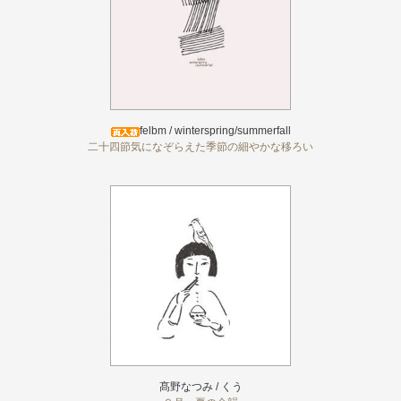
felbm / winterspring/summerfall
二十四節気になぞらえた季節の細やかな移ろい
髙野なつみ / くう