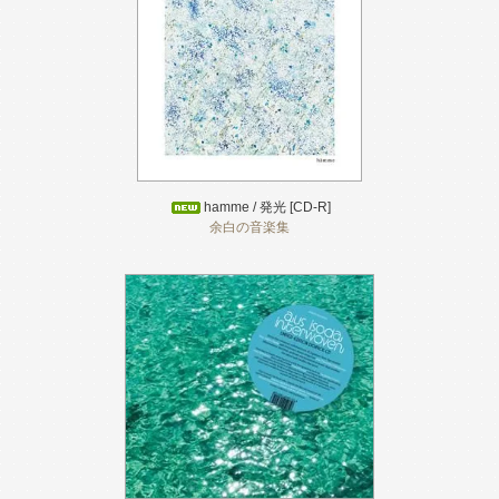
hamme / 発光 [CD-R]
余白の音楽集