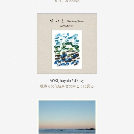
９月、夏の余韻
AOKI, hayato / すいと
機織りの伝統を音の向こうに見る