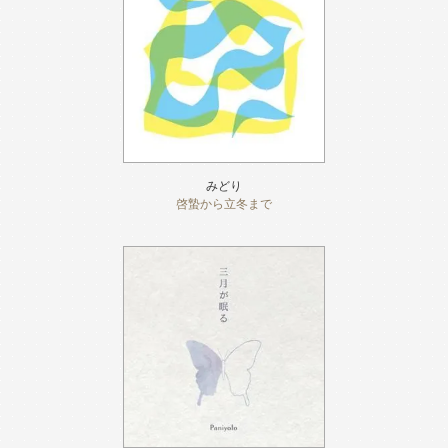
みどり
啓蟄から立冬まで