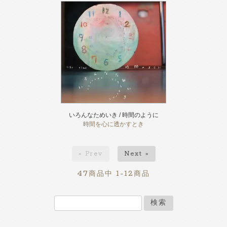
いろんなためいき / 時間のように
時間を心に透かすとき
« Prev
Next »
47
1-12
商品中
商品
検索