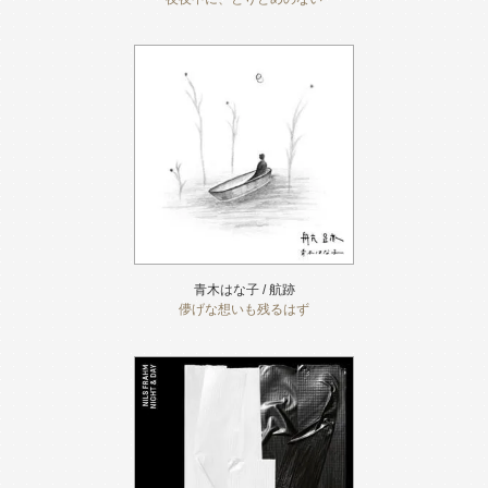
青木はな子 / 航跡
儚げな想いも残るはず