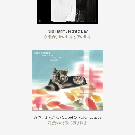
Nils Frahm / Night & Day
瞑想的な昼の世界と夜の世界
ゑでぃまぁこん / Carpet Of Fallen Leaves
幻想少女が見る夢よ猫よ