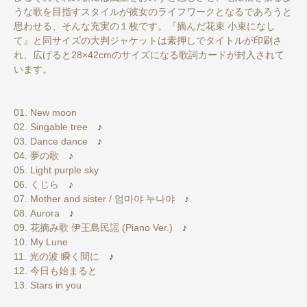
うな歌を目指すスタイルが彼女のライフワークとなるであろうと
思わせる、そんな充実の１枚です。『摘んだ花束 小束になし
て』と同サイズの大判ジャケットは素押しでタイトルが印刷さ
れ、広げると28×42cmのサイズになる歌詞カードが封入されて
います。
01. New moon
02. Singable tree
♪
03. Dance dance
♪
04. 夢の歌
♪
05. Light purple sky
06. くじら
♪
07. Mother and sister / 엄마야 누나야
♪
08. Aurora
♪
09. 花摘み歌 伊王島民謡 (Piano Ver.)
♪
10. My Lune
11. 光の波 瞬く間に
♪
12. 今日も始まると
13. Stars in you