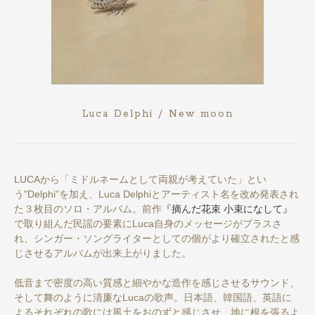
Luca Delphi / New moon
LUCAから「ミドルネームとして両親が考えていた」とい
う"Delphi"を加え、Luca Delphiとアーティスト名を改め発表され
た３枚目のソロ・アルバム。前作
『摘んだ花束 小束になして』
で取り組んだ民謡の要素にLuca自身のメッセージがプラスさ
れ、シンガー・ソングライターとしての個がより確立されたと感
じさせるアルバムが出来上がりました。
低音まで密度の高い質感と細やかな造作を感じさせるサウンド、
そして舞のように清廉なLucaの歌声。日本語、韓国語、英語に
よるそれぞれの歌には風土をおのずと感じさせ、地に根を張るよ