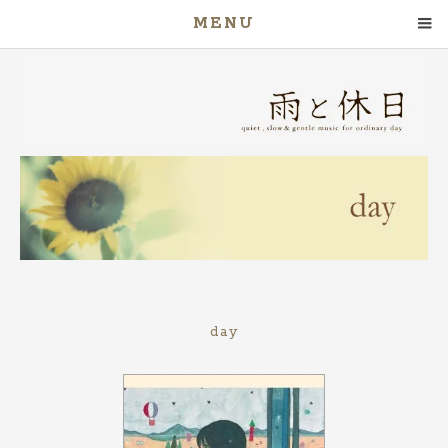
MENU
day