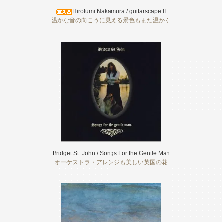
Hirofumi Nakamura / guitarscape II
温かな音の向こうに見える景色もまた温かく
Bridget St. John / Songs For the Gentle Man
オーケストラ・アレンジも美しい英国の花