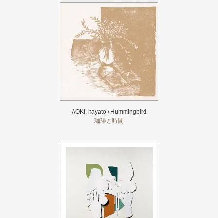
AOKI, hayato / Hummingbird
珈琲と時間