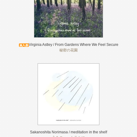
Virginia Astley / From Gardens Where We Feel Secure
秘密の花園
Sakanoshita Norimasa / meditation in the shelf