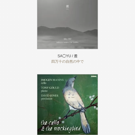
SA◯YU / 麓
四万十の自然の中で