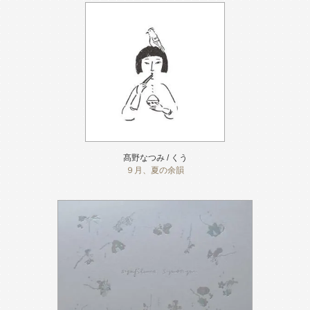
髙野なつみ / くう
９月、夏の余韻